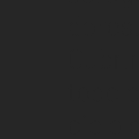
dores
Cubri
todo e
ciclo 