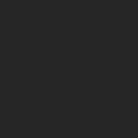
algo 
que la
entre
aerog