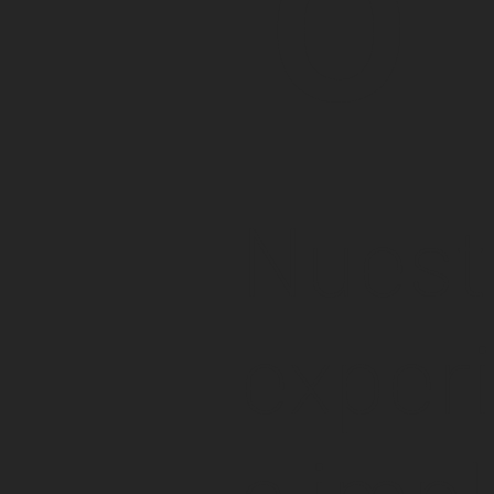
Nuest
exper
a impl