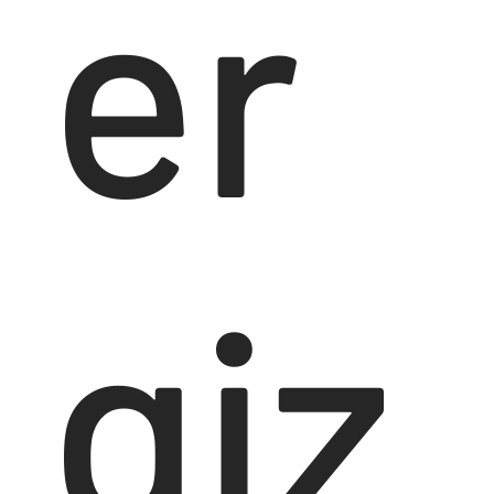
er
giz