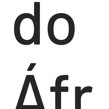
do
Áfr