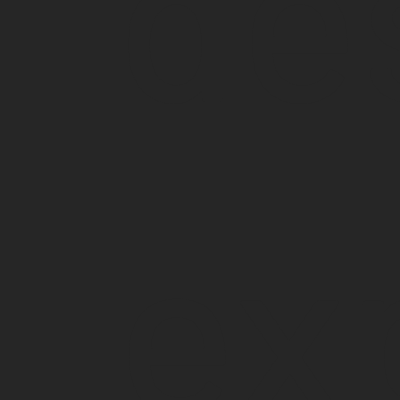
de
ex