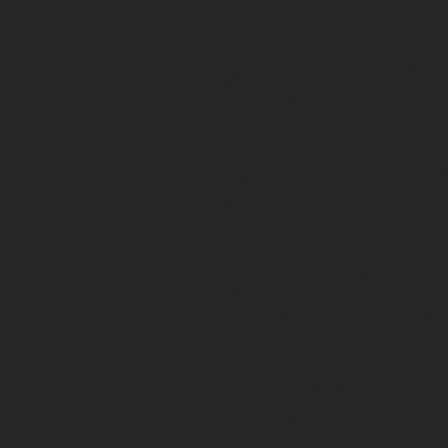
kupung
watej
kuong
Tunaf