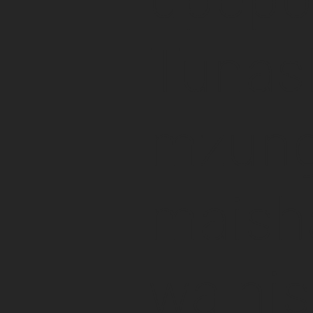
Tunas
mzung
maish
wa nis