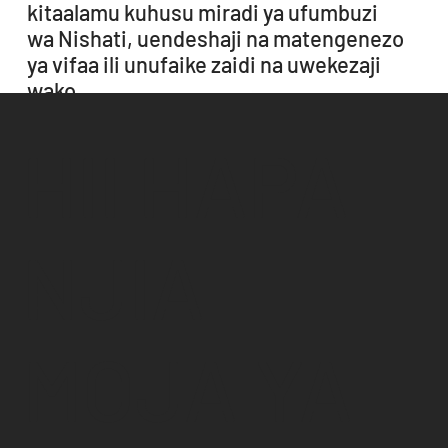
kitaalamu kuhusu miradi ya ufumbuzi
wa Nishati, uendeshaji na matengenezo
ya vifaa ili unufaike zaidi na uwekezaji
wako.
HII HAPA
Omba Ushauri
NJIA
MOJA YA