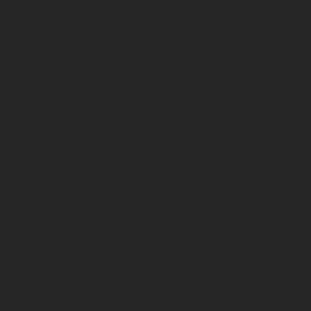
mshir
wa bia
watej
wana