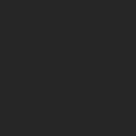
kuwek
upepo
mrefu
mtamb