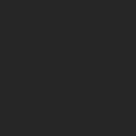
KUWASILI
ANA NASI
Mahali pa ABC Westlands
Nairobi-Kenya
+254-115-570-670
info@adaptis.energy
www.adaptis.nishati