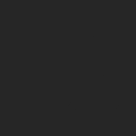
Utaal
unahus
kutoa
upepo