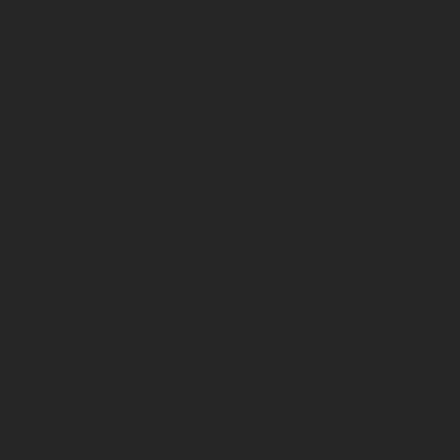
klanten
vanaf h
moment
besluit
wind te