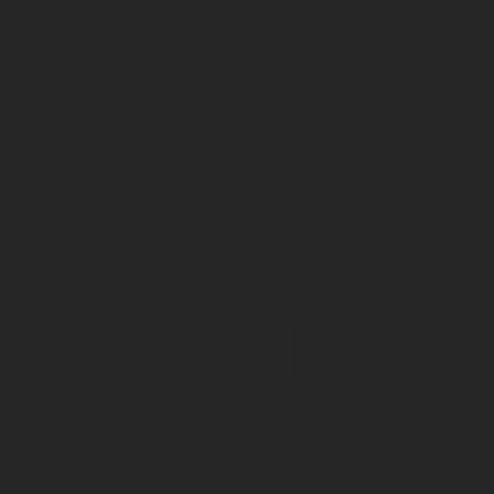
de risi
van onz
klanten
geminim