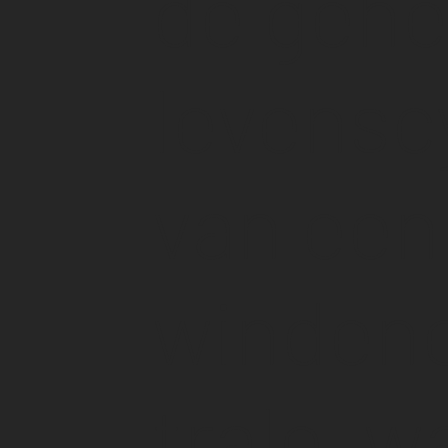
de gehe
levensc
van een
winden
trale, 