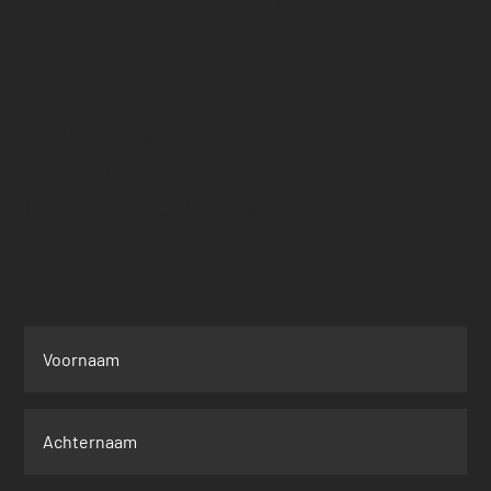
ABC Plaats Westlands
Nairobi, Kenia
+254-115-570-670
info@adaptis.energie
www.adaptis.energy