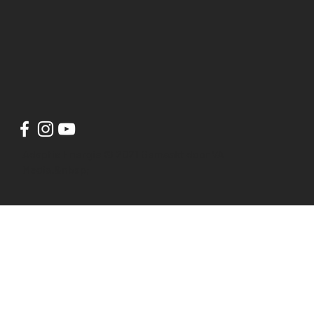
Adaptis Energie © 2021 Gemaakt door VA
Media.&nbsp;