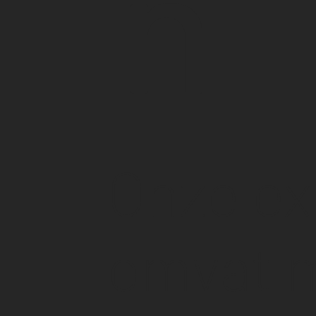
n
Onze ex
omvat 