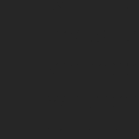
investe
ver nad
winden
trale in