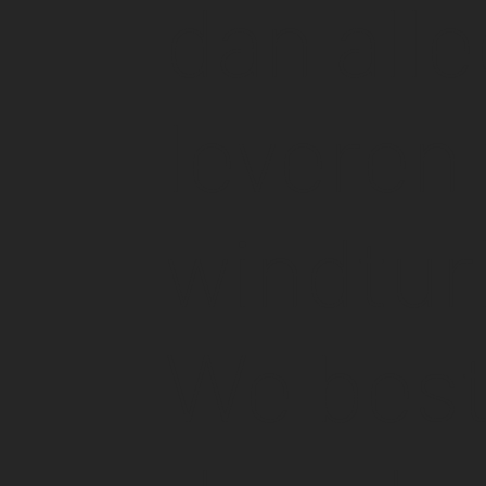
dan all
leveren
windtur
We best