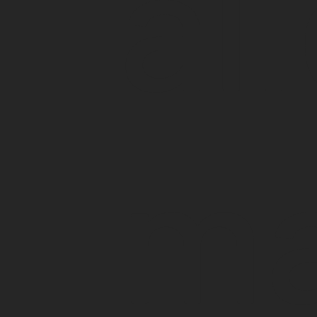
al
ma