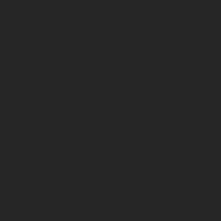
d en hu
rendem
wordt
verhoo