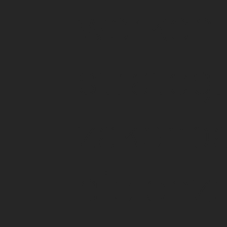
werken 
strateg
zakenpa
die onz