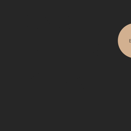
ONS
BETER
KENNE
N