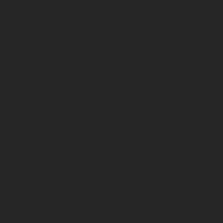
HIER IS
EEN
MANIER
OM