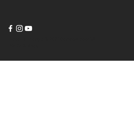
Adaptis Energie © 2021 Gemaakt door VA
Media.&nbsp;