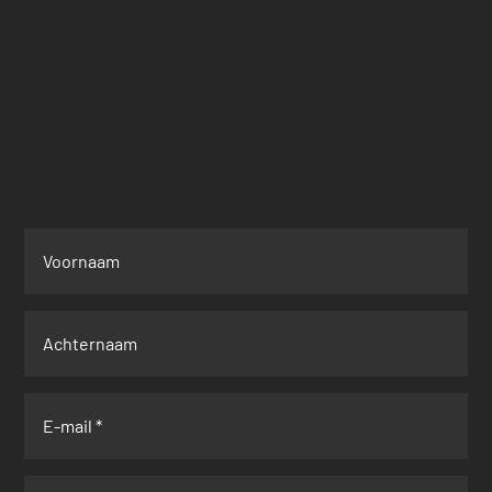
Nairobi, Kenia
+254-115-570-670
info@adaptis.energie
www.adaptis.energy