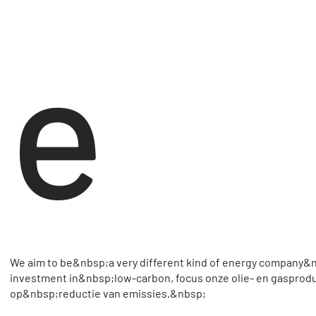
e
We aim to be&nbsp;a very different kind of energy company&
investment in&nbsp;low-carbon, focus onze olie- en gasprod
op&nbsp;reductie van emissies.&nbsp;