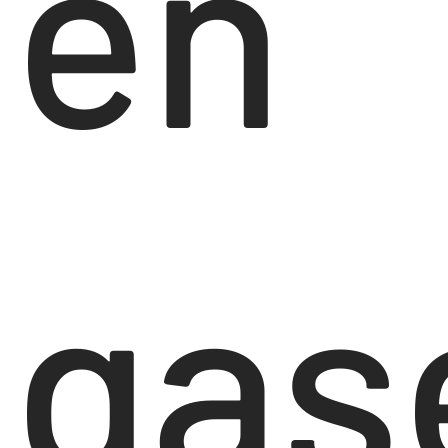
en
gas