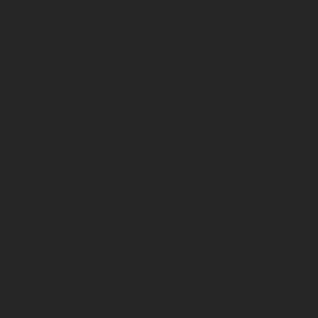
अपन
तेल