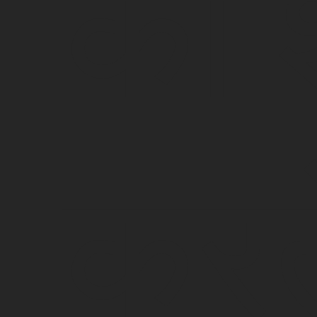
को 
करते