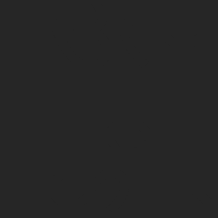
उत्प
की 