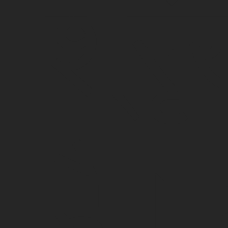
श्रृ
है।