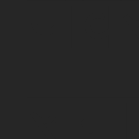
पाव
समा