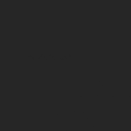
तेल और गैस ऊर्जा
कर