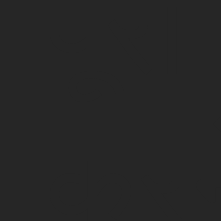
पूरा
करन