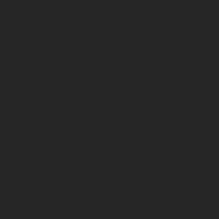
एप्ल
शन