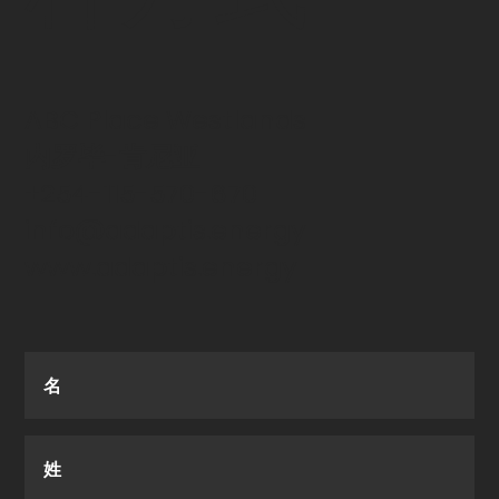
ABC Place Westlands
内罗毕-肯尼亚
+254-115-570-670
info@adaptis.energy
www.adaptis.energy