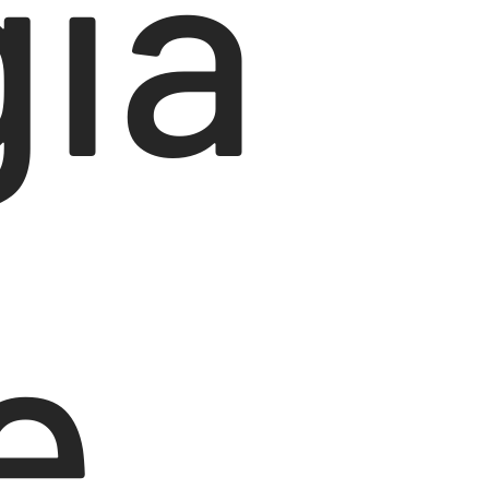
gia
e