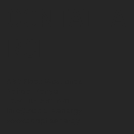
CONTATTA
RCI
ABC Place Westlands
Nairobi-Kenya
+254-115-570-670
info@adaptis.energy
www.adaptis.energy