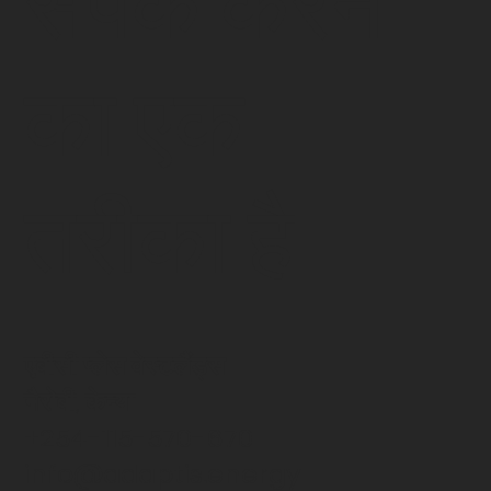
संपर्क करने
का एक
तरीका है
एबीसी प्लेस वेस्टलैंड्स
नैरोबी, केन्या
+254-115-570-670
info@adaptis.energy