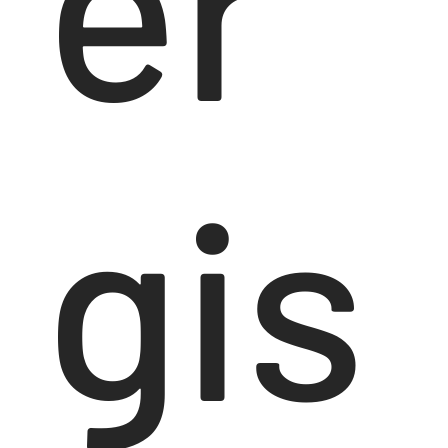
er
gis